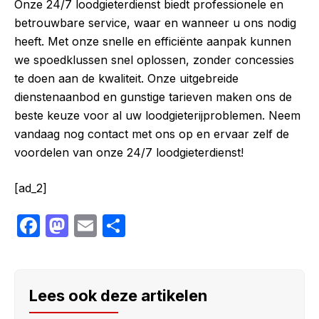
Onze 24/7 loodgieterdienst biedt professionele en
betrouwbare service, waar en wanneer u ons nodig
heeft. Met onze snelle en efficiënte aanpak kunnen
we spoedklussen snel oplossen, zonder concessies
te doen aan de kwaliteit. Onze uitgebreide
dienstenaanbod en gunstige tarieven maken ons de
beste keuze voor al uw loodgieterijproblemen. Neem
vandaag nog contact met ons op en ervaar zelf de
voordelen van onze 24/7 loodgieterdienst!
[ad_2]
F
M
E
S
a
a
m
h
c
st
ail
ar
e
o
e
Lees ook deze artikelen
b
d