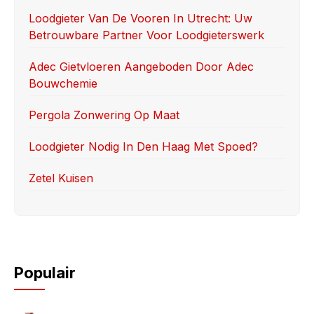
o
o
Loodgieter Van De Vooren In Utrecht: Uw
Betrouwbare Partner Voor Loodgieterswerk
o
n
k
Adec Gietvloeren Aangeboden Door Adec
Bouwchemie
Pergola Zonwering Op Maat
Loodgieter Nodig In Den Haag Met Spoed?
Zetel Kuisen
Populair