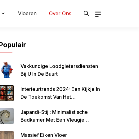
Vloeren
Over Ons
Populair
Vakkundige Loodgietersdiensten
Bij U In De Buurt
Interieurtrends 2024: Een Kijkje In
De Toekomst Van Het
Interieurontwerp
Japandi-Stijl: Minimalistische
Badkamer Met Een Vleugje
Japanse Invloeden
Massief Eiken Vloer