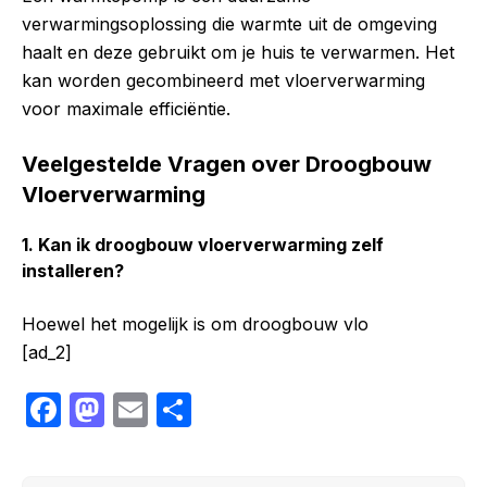
verwarmingsoplossing die warmte uit de omgeving
haalt en deze gebruikt om je huis te verwarmen. Het
kan worden gecombineerd met vloerverwarming
voor maximale efficiëntie.
Veelgestelde Vragen over Droogbouw
Vloerverwarming
1. Kan ik droogbouw vloerverwarming zelf
installeren?
Hoewel het mogelijk is om droogbouw vlo
[ad_2]
F
M
E
S
a
a
m
h
c
st
ail
ar