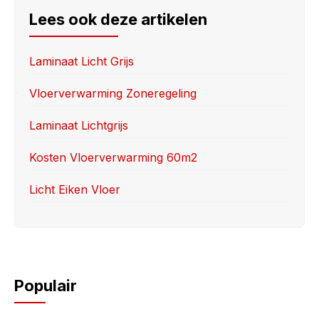
e
o
e
Lees ook deze artikelen
b
d
o
o
Laminaat Licht Grijs
o
n
Vloerverwarming Zoneregeling
k
Laminaat Lichtgrijs
Kosten Vloerverwarming 60m2
Licht Eiken Vloer
Populair