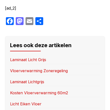
[ad_2]
F
M
E
S
a
a
m
h
c
st
ail
ar
e
o
e
Lees ook deze artikelen
b
d
o
o
Laminaat Licht Grijs
o
n
Vloerverwarming Zoneregeling
k
Laminaat Lichtgrijs
Kosten Vloerverwarming 60m2
Licht Eiken Vloer