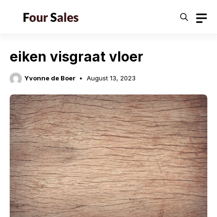
Skip
to
content
eiken visgraat vloer
Yvonne de Boer
August 13, 2023