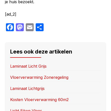
je huis bezoekt.
[ad_2]
F
M
E
S
a
a
m
h
c
st
ail
ar
e
o
e
Lees ook deze artikelen
b
d
o
o
Laminaat Licht Grijs
o
n
Vloerverwarming Zoneregeling
k
Laminaat Lichtgrijs
Kosten Vloerverwarming 60m2
Licht Eiken Vloer