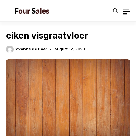
Skip
to
content
eiken visgraatvloer
Yvonne de Boer
August 12, 2023