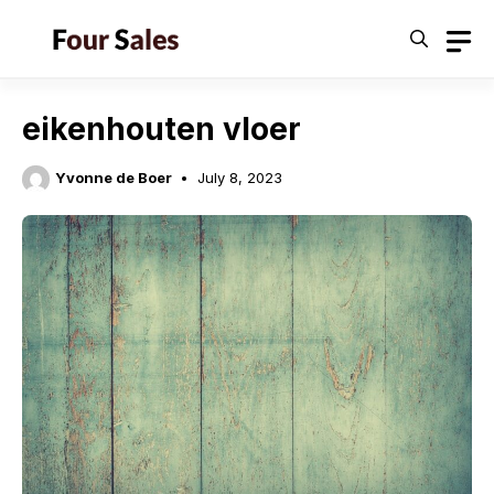
Skip
to
content
eikenhouten vloer
Yvonne de Boer
July 8, 2023