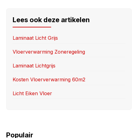
c
st
ail
ar
e
o
e
Lees ook deze artikelen
b
d
o
o
Laminaat Licht Grijs
o
n
Vloerverwarming Zoneregeling
k
Laminaat Lichtgrijs
Kosten Vloerverwarming 60m2
Licht Eiken Vloer
Populair