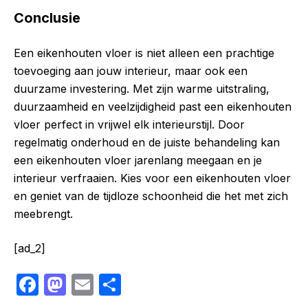
Conclusie
Een eikenhouten vloer is niet alleen een prachtige
toevoeging aan jouw interieur, maar ook een
duurzame investering. Met zijn warme uitstraling,
duurzaamheid en veelzijdigheid past een eikenhouten
vloer perfect in vrijwel elk interieurstijl. Door
regelmatig onderhoud en de juiste behandeling kan
een eikenhouten vloer jarenlang meegaan en je
interieur verfraaien. Kies voor een eikenhouten vloer
en geniet van de tijdloze schoonheid die het met zich
meebrengt.
[ad_2]
F
M
E
S
a
a
m
h