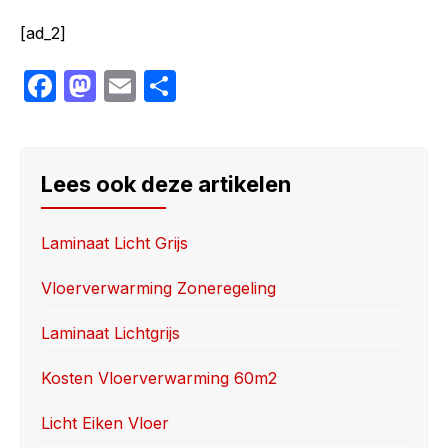
[ad_2]
F
M
E
S
a
a
m
h
c
st
ail
ar
e
o
e
Lees ook deze artikelen
b
d
o
o
Laminaat Licht Grijs
o
n
Vloerverwarming Zoneregeling
k
Laminaat Lichtgrijs
Kosten Vloerverwarming 60m2
Licht Eiken Vloer