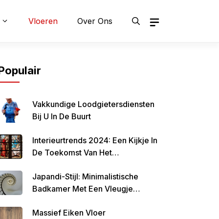
Vloeren
Over Ons
Populair
Vakkundige Loodgietersdiensten
Bij U In De Buurt
Interieurtrends 2024: Een Kijkje In
De Toekomst Van Het
Interieurontwerp
Japandi-Stijl: Minimalistische
Badkamer Met Een Vleugje
Japanse Invloeden
Massief Eiken Vloer