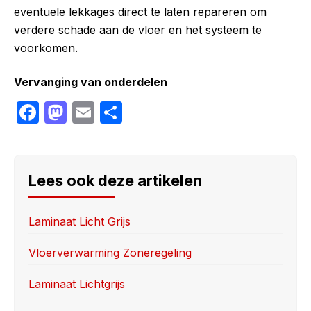
eventuele lekkages direct te laten repareren om
verdere schade aan de vloer en het systeem te
voorkomen.
Vervanging van onderdelen
F
M
E
S
a
a
m
h
c
st
ai
ar
e
o
l
e
Lees ook deze artikelen
b
d
o
o
Laminaat Licht Grijs
o
n
Vloerverwarming Zoneregeling
k
Laminaat Lichtgrijs