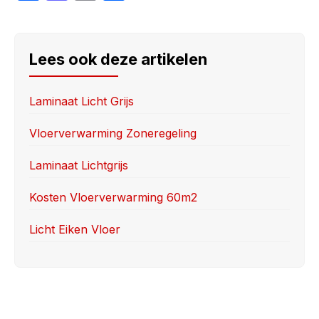
a
a
m
h
c
st
ai
ar
e
o
l
e
Lees ook deze artikelen
b
d
o
o
Laminaat Licht Grijs
o
n
Vloerverwarming Zoneregeling
k
Laminaat Lichtgrijs
Kosten Vloerverwarming 60m2
Licht Eiken Vloer