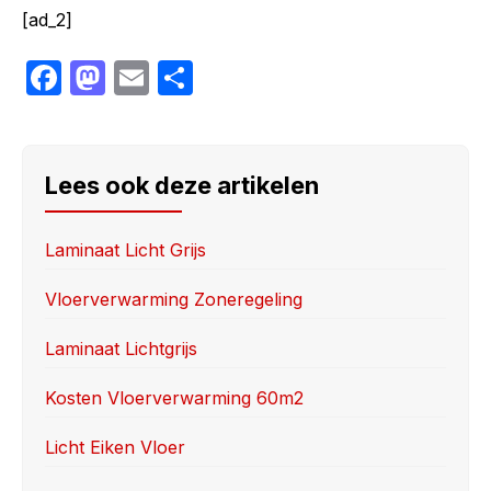
[ad_2]
F
M
E
S
a
a
m
h
c
st
ail
ar
e
o
e
Lees ook deze artikelen
b
d
o
o
Laminaat Licht Grijs
o
n
Vloerverwarming Zoneregeling
k
Laminaat Lichtgrijs
Kosten Vloerverwarming 60m2
Licht Eiken Vloer