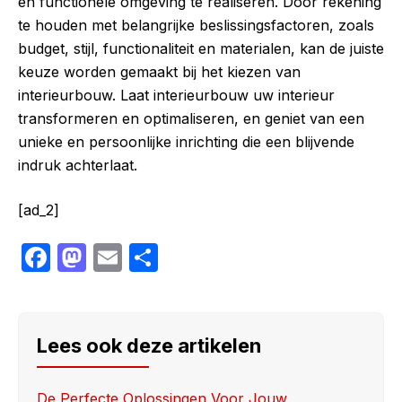
en functionele omgeving te realiseren. Door rekening
te houden met belangrijke beslissingsfactoren, zoals
budget, stijl, functionaliteit en materialen, kan de juiste
keuze worden gemaakt bij het kiezen van
interieurbouw. Laat interieurbouw uw interieur
transformeren en optimaliseren, en geniet van een
unieke en persoonlijke inrichting die een blijvende
indruk achterlaat.
[ad_2]
F
M
E
S
a
a
m
h
c
st
ail
ar
e
o
e
Lees ook deze artikelen
b
d
o
o
De Perfecte Oplossingen Voor Jouw