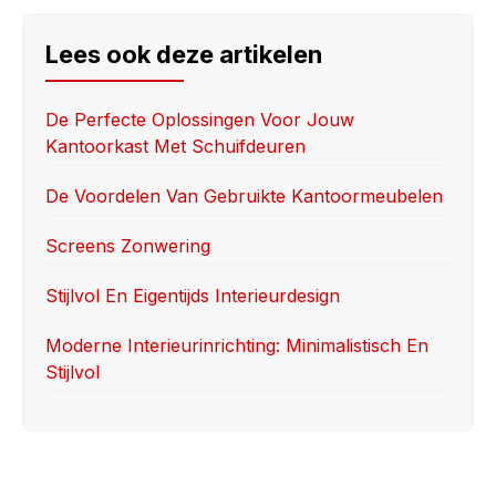
c
st
ail
ar
e
o
e
Lees ook deze artikelen
b
d
o
o
De Perfecte Oplossingen Voor Jouw
Kantoorkast Met Schuifdeuren
o
n
k
De Voordelen Van Gebruikte Kantoormeubelen
Screens Zonwering
Stijlvol En Eigentijds Interieurdesign
Moderne Interieurinrichting: Minimalistisch En
Stijlvol