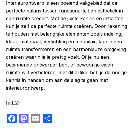
Interieurontwerp is een boeiend vakgebied dat de
perfecte balans tussen functionaliteit en esthetiek in
een ruimte creëert. Met de juiste kennis en inzichten
kun je zelf de perfecte ruimte creëren. Door rekening
te houden met belangrijke elementen zoals indeling,
kleur, materiaal, verlichting en meubilair, kun je een
ruimte transformeren en een harmonieuze omgeving
creëren waarin je je prettig voelt. Of je nu een
beginnende ontwerper bent of gewoon je eigen
ruimte wilt verbeteren, met dit artikel heb je de nodige
kennis in handen om aan de slag te gaan met
interieurontwerp.
[ad_2]
F
M
E
S
a
a
m
h