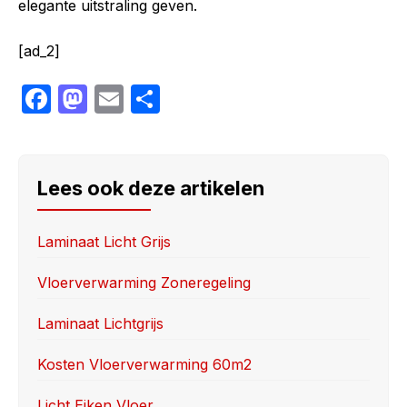
elegante uitstraling geven.
[ad_2]
F
M
E
S
a
a
m
h
c
st
ail
ar
e
o
e
Lees ook deze artikelen
b
d
o
o
Laminaat Licht Grijs
o
n
Vloerverwarming Zoneregeling
k
Laminaat Lichtgrijs
Kosten Vloerverwarming 60m2
Licht Eiken Vloer