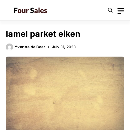
Skip
to
content
lamel parket eiken
Yvonne de Boer
July 31, 2023