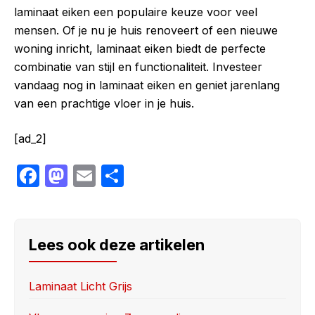
laminaat eiken een populaire keuze voor veel
mensen. Of je nu je huis renoveert of een nieuwe
woning inricht, laminaat eiken biedt de perfecte
combinatie van stijl en functionaliteit. Investeer
vandaag nog in laminaat eiken en geniet jarenlang
van een prachtige vloer in je huis.
[ad_2]
F
M
E
S
a
a
m
h
c
st
ail
ar
e
o
e
Lees ook deze artikelen
b
d
o
o
Laminaat Licht Grijs
o
n