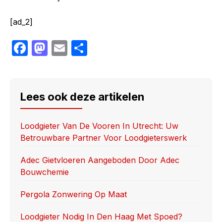
[ad_2]
F
M
E
S
a
a
m
h
c
st
ail
ar
e
o
e
Lees ook deze artikelen
b
d
o
o
Loodgieter Van De Vooren In Utrecht: Uw
Betrouwbare Partner Voor Loodgieterswerk
o
n
k
Adec Gietvloeren Aangeboden Door Adec
Bouwchemie
Pergola Zonwering Op Maat
Loodgieter Nodig In Den Haag Met Spoed?