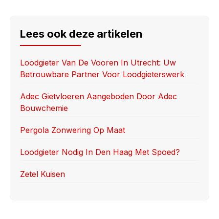
a
a
m
h
c
st
ail
ar
e
o
e
Lees ook deze artikelen
b
d
o
o
Loodgieter Van De Vooren In Utrecht: Uw
Betrouwbare Partner Voor Loodgieterswerk
o
n
k
Adec Gietvloeren Aangeboden Door Adec
Bouwchemie
Pergola Zonwering Op Maat
Loodgieter Nodig In Den Haag Met Spoed?
Zetel Kuisen