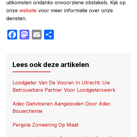
uitkomsten ondanks onvoorziene obstakels. Kijk op
onze
website
voor meer informatie over onze
diensten.
F
M
E
S
a
a
m
h
c
st
ail
ar
e
o
e
Lees ook deze artikelen
b
d
o
o
Loodgieter Van De Vooren In Utrecht: Uw
Betrouwbare Partner Voor Loodgieterswerk
o
n
k
Adec Gietvloeren Aangeboden Door Adec
Bouwchemie
Pergola Zonwering Op Maat