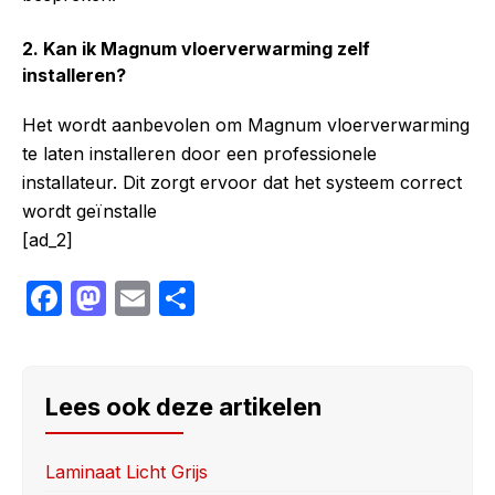
2. Kan ik Magnum vloerverwarming zelf
installeren?
Het wordt aanbevolen om Magnum vloerverwarming
te laten installeren door een professionele
installateur. Dit zorgt ervoor dat het systeem correct
wordt geïnstalle
[ad_2]
F
M
E
S
a
a
m
h
c
st
ail
ar
e
o
e
Lees ook deze artikelen
b
d
o
o
Laminaat Licht Grijs