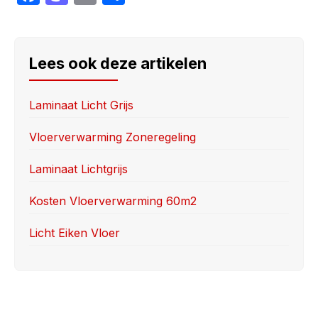
a
a
m
h
c
st
ail
ar
e
o
e
Lees ook deze artikelen
b
d
o
o
Laminaat Licht Grijs
o
n
Vloerverwarming Zoneregeling
k
Laminaat Lichtgrijs
Kosten Vloerverwarming 60m2
Licht Eiken Vloer