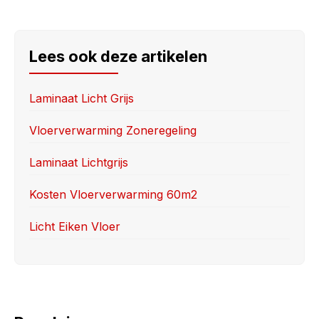
a
a
m
h
c
st
ail
ar
e
o
e
Lees ook deze artikelen
b
d
o
o
Laminaat Licht Grijs
o
n
Vloerverwarming Zoneregeling
k
Laminaat Lichtgrijs
Kosten Vloerverwarming 60m2
Licht Eiken Vloer