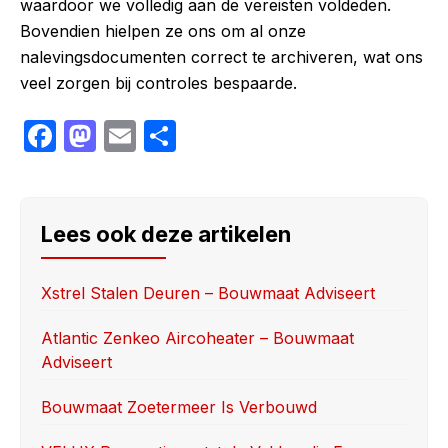
waardoor we volledig aan de vereisten voldeden.
Bovendien hielpen ze ons om al onze
nalevingsdocumenten correct te archiveren, wat ons
veel zorgen bij controles bespaarde.
F
M
E
S
a
a
m
h
c
st
ail
ar
e
o
e
Lees ook deze artikelen
b
d
o
o
Xstrel Stalen Deuren – Bouwmaat Adviseert
o
n
Atlantic Zenkeo Aircoheater – Bouwmaat
k
Adviseert
Bouwmaat Zoetermeer Is Verbouwd