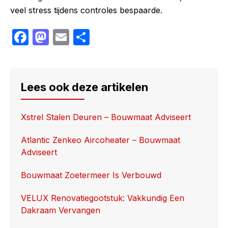
veel stress tijdens controles bespaarde.
F
M
E
S
a
a
m
h
c
st
ail
ar
e
o
e
Lees ook deze artikelen
b
d
o
o
Xstrel Stalen Deuren – Bouwmaat Adviseert
o
n
Atlantic Zenkeo Aircoheater – Bouwmaat
k
Adviseert
Bouwmaat Zoetermeer Is Verbouwd
VELUX Renovatiegootstuk: Vakkundig Een
Dakraam Vervangen