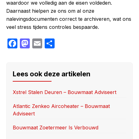
waardoor we volledig aan de eisen voldeden.
Daarnaast hielpen ze ons om al onze
nalevingsdocumenten correct te archiveren, wat ons
veel stress tijdens controles bespaarde.
F
M
E
S
a
a
m
h
c
st
ail
ar
e
o
e
Lees ook deze artikelen
b
d
o
o
Xstrel Stalen Deuren – Bouwmaat Adviseert
o
n
Atlantic Zenkeo Aircoheater – Bouwmaat
k
Adviseert
Bouwmaat Zoetermeer Is Verbouwd