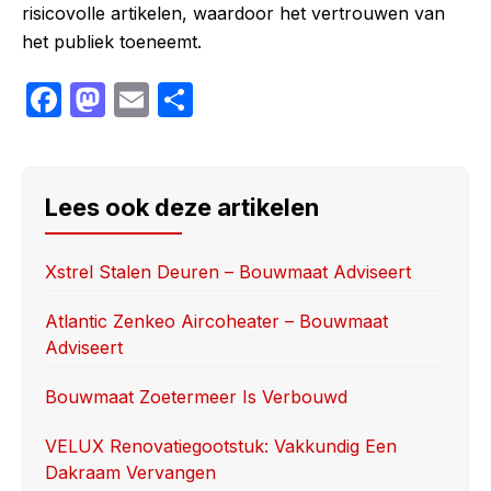
risicovolle artikelen, waardoor het vertrouwen van
het publiek toeneemt.
F
M
E
S
a
a
m
h
c
st
ail
ar
e
o
e
Lees ook deze artikelen
b
d
o
o
Xstrel Stalen Deuren – Bouwmaat Adviseert
o
n
Atlantic Zenkeo Aircoheater – Bouwmaat
k
Adviseert
Bouwmaat Zoetermeer Is Verbouwd
VELUX Renovatiegootstuk: Vakkundig Een
Dakraam Vervangen