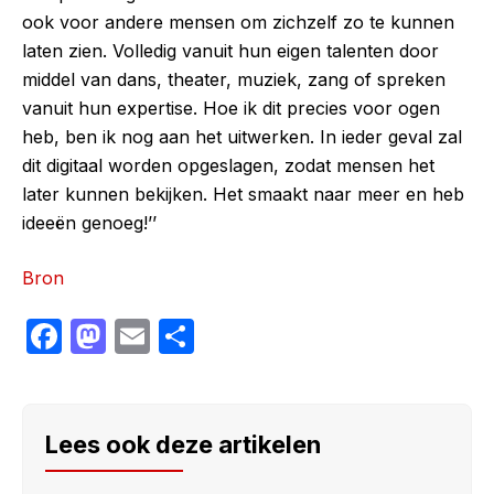
ook voor andere mensen om zichzelf zo te kunnen
laten zien. Volledig vanuit hun eigen talenten door
middel van dans, theater, muziek, zang of spreken
vanuit hun expertise. Hoe ik dit precies voor ogen
heb, ben ik nog aan het uitwerken. In ieder geval zal
dit digitaal worden opgeslagen, zodat mensen het
later kunnen bekijken. Het smaakt naar meer en heb
ideeën genoeg!’’
Bron
F
M
E
S
a
a
m
h
c
st
ail
ar
e
o
e
Lees ook deze artikelen
b
d