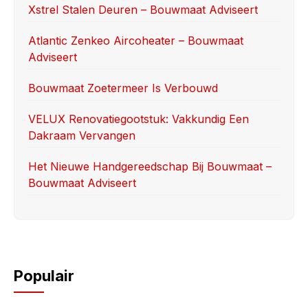
o
o
Xstrel Stalen Deuren – Bouwmaat Adviseert
o
n
Atlantic Zenkeo Aircoheater – Bouwmaat
k
Adviseert
Bouwmaat Zoetermeer Is Verbouwd
VELUX Renovatiegootstuk: Vakkundig Een
Dakraam Vervangen
Het Nieuwe Handgereedschap Bij Bouwmaat –
Bouwmaat Adviseert
Populair