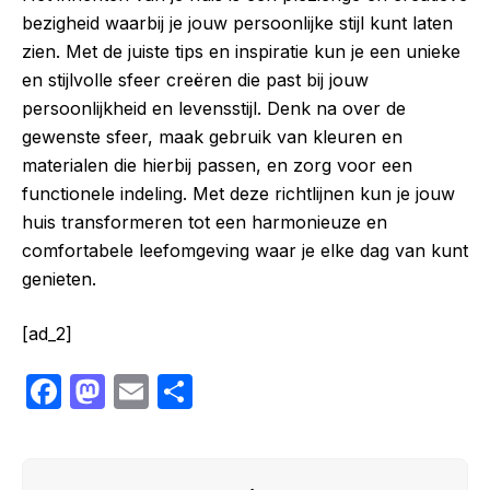
bezigheid waarbij je jouw persoonlijke stijl kunt laten
zien. Met de juiste tips en inspiratie kun je een unieke
en stijlvolle sfeer creëren die past bij jouw
persoonlijkheid en levensstijl. Denk na over de
gewenste sfeer, maak gebruik van kleuren en
materialen die hierbij passen, en zorg voor een
functionele indeling. Met deze richtlijnen kun je jouw
huis transformeren tot een harmonieuze en
comfortabele leefomgeving waar je elke dag van kunt
genieten.
[ad_2]
F
M
E
S
a
a
m
h
c
st
ail
ar