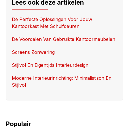
e
o
e
Lees ook deze artikelen
b
d
o
o
De Perfecte Oplossingen Voor Jouw
Kantoorkast Met Schuifdeuren
o
n
k
De Voordelen Van Gebruikte Kantoormeubelen
Screens Zonwering
Stijlvol En Eigentijds Interieurdesign
Moderne Interieurinrichting: Minimalistisch En
Stijlvol
Populair